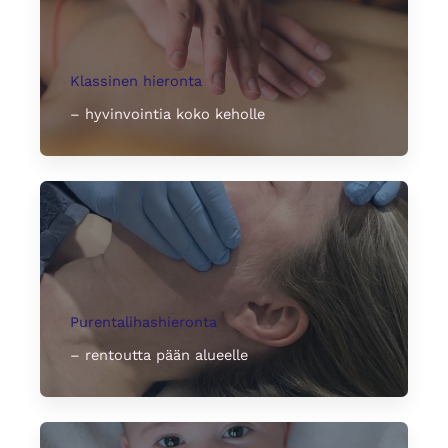
Klassinen hieronta
– hyvinvointia koko keholle
Purentalihashieronta
– rentoutta pään alueelle