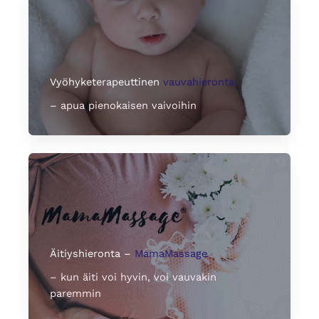
Vyöhyketerapeuttinen
vauvahieronta
– apua pienokaisen vaivoihin
Äitiyshieronta –
MamaMassage
– kun äiti voi hyvin, voi vauvakin
paremmin