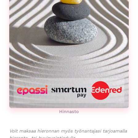
Hinnasto​
Voit maksaa hieronnan myös työnantajasi tarjoamalla
hieronta- tai hyvinvointiedulla.