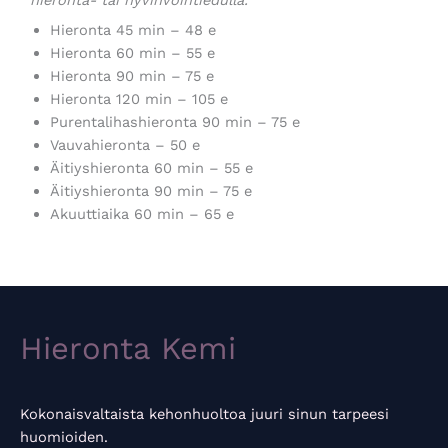
Hieronta 45 min – 48 e
Hieronta 60 min – 55 e
Hieronta 90 min – 75 e
Hieronta 120 min – 105 e
Purentalihashieronta 90 min – 75 e
Vauvahieronta – 50 e
Äitiyshieronta 60 min – 55 e
Äitiyshieronta 90 min – 75 e
Akuuttiaika 60 min – 65 e
Hieronta Kemi
Kokonaisvaltaista kehonhuoltoa juuri sinun tarpeesi
huomioiden.